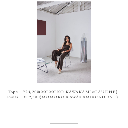
Tops ¥24,200(MOMOKO KAWAKAMI×CAUDNE）
Pants ¥19,800(MOMOKO KAWAKAMI×CAUDNE）