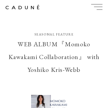
Skip
to
content
SEASONAL FEATURE
WEB ALBUM『Momoko
Kawakami Collaboration』 with
Yoshiko Kris-Webb